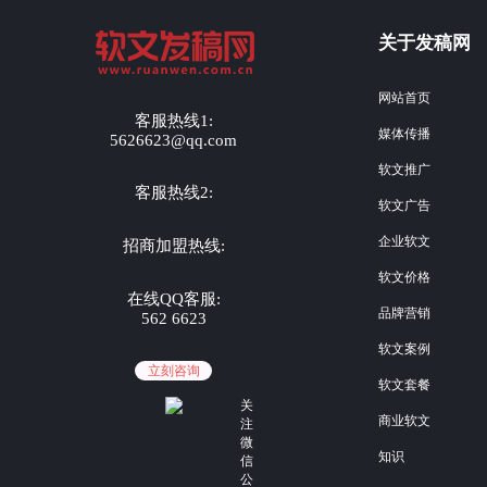
关于发稿网
网站首页
客服热线1:
媒体传播
5626623@qq.com
软文推广
客服热线2:
软文广告
企业软文
招商加盟热线:
软文价格
在线QQ客服:
品牌营销
562 6623
软文案例
立刻咨询
软文套餐
关
商业软文
注
微
知识
信
公