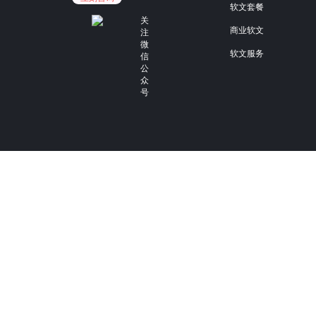
软文套餐
关
商业软文
注
微
软文服务
信
公
众
号