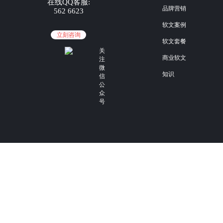
在线QQ客服:
品牌营销
562 6623
软文案例
立刻咨询
软文套餐
关
商业软文
注
微
知识
信
公
众
号