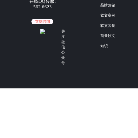
在线QQ客服:
品牌营销
562 6623
软文案例
立刻咨询
软文套餐
关
商业软文
注
微
知识
信
公
众
号