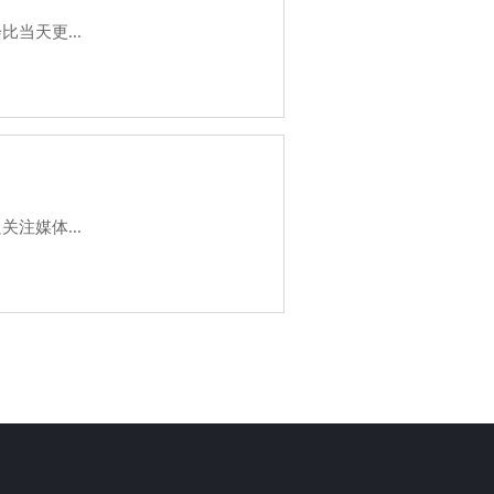
当天更...
注媒体...