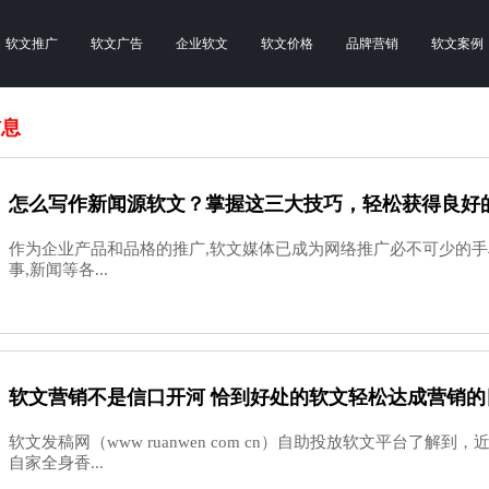
软文推广
软文广告
企业软文
软文价格
品牌营销
软文案例
信息
怎么写作新闻源软文？掌握这三大技巧，轻松获得良好
作为企业产品和品格的推广,软文媒体已成为网络推广必不可少的手
事,新闻等各...
软文营销不是信口开河 恰到好处的软文轻松达成营销的
软文发稿网（www ruanwen com cn）自助投放软文平台了解
自家全身香...