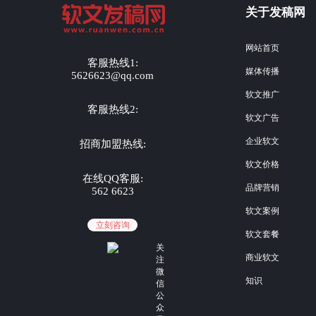
关于发稿网
网站首页
客服热线1:
媒体传播
5626623@qq.com
软文推广
客服热线2:
软文广告
企业软文
招商加盟热线:
软文价格
在线QQ客服:
品牌营销
562 6623
软文案例
立刻咨询
软文套餐
关
商业软文
注
微
知识
信
公
众