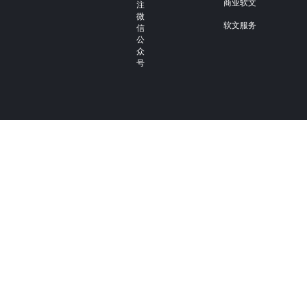
商业软文
注
微
软文服务
信
公
众
号