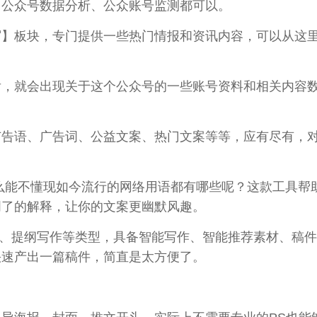
、
公众
号
数据
分析、
公众
账号监测都可以。
写】板块，专门提供一些热门情报和资讯
内容
，可以从这
后，就会出现关于这个
公众
号的一些账号资料和相关
内容
广告语、广告词、公益
文案
、热门
文案
等等，应有尽有，
么
能不懂现如今流行的
网络
用语都有
哪些
呢？这款工具帮
明了的解释，让你的
文案
更幽默风趣。
、提纲
写作
等类型，具备智能
写作
、智能推荐素材、稿件
快速产出
一篇
稿件，简直是太方便了。