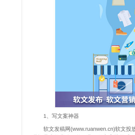
1、写
文案
神器
软文
发稿
网(www.ruanwen.cn)
软文
投