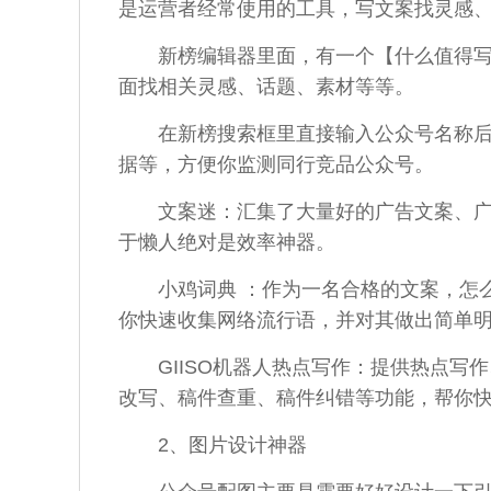
是运营者经常使用的工具，写
文案
找灵感
新榜
编辑
器里面，有一个【
什么
值得
面找相关灵感、话题、素材等等。
在新榜搜索框里直接输入
公众
号名称
据
等，方便你监测同行竞品
公众
号。
文案
迷：汇集了大量
好的
广告
文案
、
于懒人绝对是
效率
神器。
小鸡词典 ：作为一名合格的
文案
，
怎
你
快速收集
网络
流行语，并对其做出简单
GIISO机器人热点
写作
：提供热点
写作
改写、稿件查重、稿件纠错等功能，帮你
2、图片设计神器