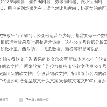
135
编辑
器、壹伴
编辑
器、秀米
编辑
器、微小宝
编辑
以让用户感到舒服为主，适当对比和留白，协调简约的配
文
投放
平台
了解到，
公众
号运营至少每月都需要做一个
数
，根据运营效果及时调整运营
策略
，这些
公众
号
数据
分析
比如微小宝、西瓜助手、飞瓜
数据
、新榜等
都是
可以的。
文
拍立得软文广告
青果的软文怎么写
新媒体怎么推广软
杯的软文推广
网络软文广告投放价格
专业软文代发公众号
表扬团队的软文推广
宁波营销软文推广招聘
春节公园的软
广代理公司
悬念型软文开头文案
宠物软文范文500字
返乡
作技巧
下一篇：
最后一页