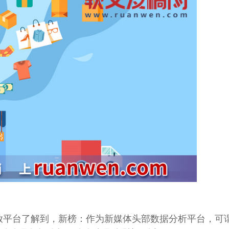
放
平台
了解到，新榜：作为新
媒体
头部
数据
分析
平台
，可