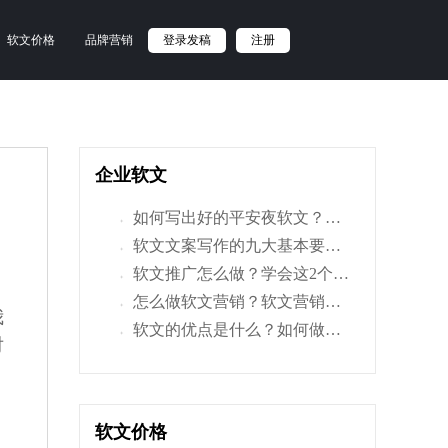
软文价格
品牌营销
登录发稿
注册
企业软文
如何写出好的平安夜软文？学会这几点，文章更出彩！
+
软文文案写作的九大基本要求和规范，你都知道吗？
+
软文推广怎么做？学会这2个技巧，让你的软文成绩提升一倍
+
怎么做软文营销？软文营销的流程步骤有哪些？
+
我
软文的优点是什么？如何做好软文优化排名呢？
+
对
软文价格