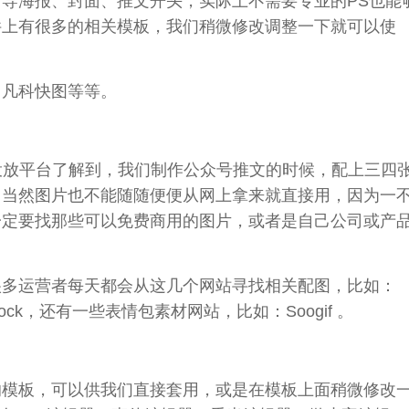
引导海报、封面、推文开头，实际上不需要
专业
的PS也能
件上有很多的相关模板，我们稍微修改调整一下就可以使
、凡科快图等等。
投放
平台
了解到，我们制作
公众
号推文的时候，配上三四
，当然图片也不能随随便便从网上拿来就直接用，因为一
一定要找那些可以免费商用的图片，或者是自己公司或
产
很多运营者每天都会从这
几个
网站寻找相关配图，比如：
efreestock，还有一些表情包素材网站，比如：Soogif 。
的模板，可以供我们直接套用，或是在模板上面稍微修改