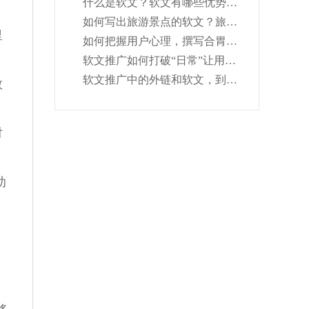
什么是软文？软文有哪些优势？软文写作注意事是什么？
如何写出旅游景点的软文？旅游景点软文写作技巧分享
里
如何把握用户心理，撰写合胃口的软文推广内容？
软文推广如何打破“日常”让用户有深度体验的机会呢？
软文推广中的外链和软文，到底有什么区别？
数
对
助