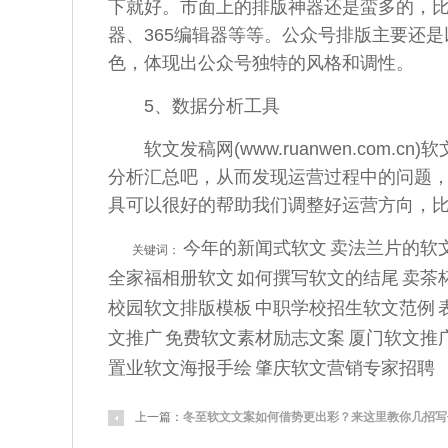
下就好。市面上的排版神器还是蛮多的，比如
器、365
编辑
器等等。
公众
号排版主要还是
色，体现出
公众
号独特的风格和调性。
5、
数据
分析工具
软文
发稿
网(www.ruanwen.com.cn)
软
分析汇总吧，从而发现运营过程中的问题
具可以很
好的
帮助我们调整好运营方向，
今年的新闻式软文
卖法兰片的软
关键词：
全家福相册软文
如何撰写软文的结尾
卖茶
校园软文排版模板
中职学校招生软文范例
文推广
免费软文素材励志文案
厦门软文推
置业软文海报手绘
肇庆软文营销专家招聘
上一篇：
冬至软文文案如何借势更出彩？来这里教你几招写