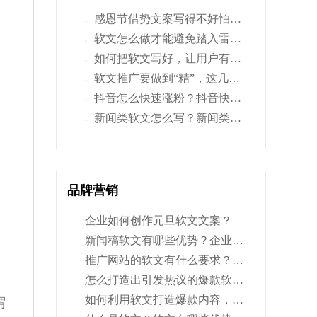
感恩节借势文案写得不好怕比不过？学会这几招，轻松搞定
+
软文怎么做才能避免踏入雷区？来这里教你几招技巧
+
如何把软文写好，让用户有继续阅读下去的兴趣？
+
软文推广要做到“精”，这几个步骤你一定要做好！
+
抖音怎么快速涨粉？抖音快速吸粉的方法有哪些？
+
新闻类软文怎么写？新闻类软文与一般软文的区别有哪些？
+
品牌营销
企业如何创作元旦软文文案？
新闻稿软文有哪些优势？企业为什么要做新闻稿软文？
推广网站的软文有什么要求？软文推广有什么优势？
怎么打造出引发热议的爆款软文？这4点技巧，你get到了吗？
如何利用软文打造爆款内容，这几个技巧你学会了吗？
谓