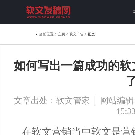
当前位置：
主页
>
软文广告
> 正文
如何写出一篇成功的软
文章出处：软文管家 │ 网站编辑：bj0
15:3
在
软文
营销
当中
软文
是
营