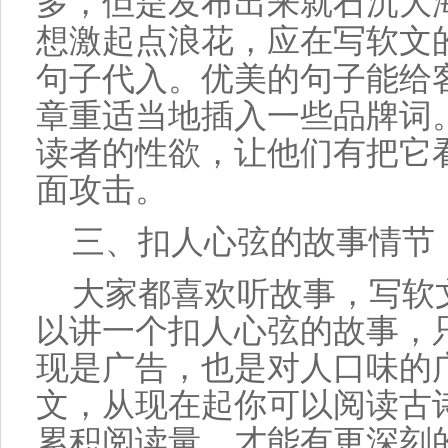
多，但是
发布
出来就石沉大
想激起点浪花，应在
写
软文
句子代入。优美的句子能给
章
重适当地插入一些
品牌
词
读者的性欲，让他们有把它
面
攻击。
三、扣人心弦的故事情节
大家都喜欢听故事，写软
以讲一个扣人心弦的故事，
现是广告，也是对人口味的
文
，从
现在
起你可以阅读古
累积阅读量，
才能
有更深刻