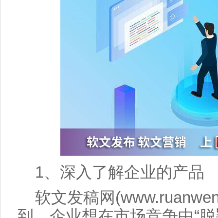
1、深入了解
企业
的
产品
软文
发稿
网(www.ruanwen
到，
企业
想在市场竞争中“脱