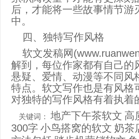
后，
才能
将一些故事情节游
中
。
四、独特
写作
风格
软文
发稿
网(www.ruanwen
解到，每位作家都有自己的
悬疑
、爱情、动漫等不同风
特点。
软文
写作
也是有风格
对独特的
写作
风格有着执着
地产下午茶软文
高
关键词：
300字
小鸟搭窝的软文
奶茶