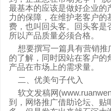
最基本的应该是
做好
企业
的
力的保障，在维护老客户的
费，也叫回头客。回头客是
所以
产品
质量必须合格。
想要
撰写
一篇
具有
营销
推
的了解，同时因站在客户的
产品
在市场上的需求量。
二、优美句子代入
软文
发稿
网(www.ruanwen
到，
网络
推广
借助论坛、贴